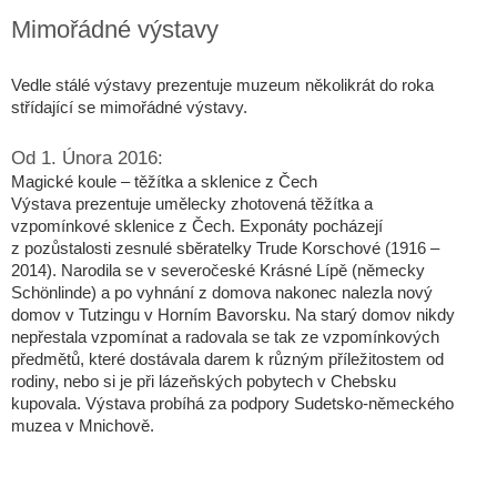
Mimořádné výstavy
Vedle stálé výstavy prezentuje muzeum několikrát do roka
střídající se mimořádné výstavy.
Od 1. Února 2016:
Magické koule – těžítka a sklenice z Čech
Výstava prezentuje umělecky zhotovená těžítka a
vzpomínkové sklenice z Čech. Exponáty pocházejí
z pozůstalosti zesnulé sběratelky Trude Korschové (1916 –
2014). Narodila se v severočeské Krásné Lípě (německy
Schönlinde) a po vyhnání z domova nakonec nalezla nový
domov v Tutzingu v Horním Bavorsku. Na starý domov nikdy
nepřestala vzpomínat a radovala se tak ze vzpomínkových
předmětů, které dostávala darem k různým příležitostem od
rodiny, nebo si je při lázeňských pobytech v Chebsku
kupovala. Výstava probíhá za podpory Sudetsko-německého
muzea v Mnichově.