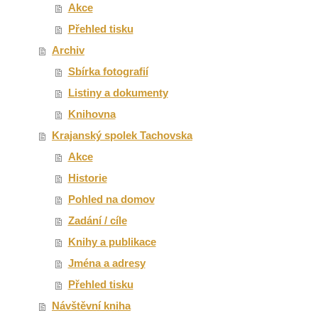
Akce
Přehled tisku
Archiv
Sbírka fotografií
Listiny a dokumenty
Knihovna
Krajanský spolek Tachovska
Akce
Historie
Pohled na domov
Zadání / cíle
Knihy a publikace
Jména a adresy
Přehled tisku
Návštěvní kniha