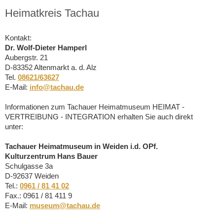
Heimatkreis Tachau
Kontakt:
Dr. Wolf-Dieter Hamperl
Aubergstr. 21
D-83352 Altenmarkt a. d. Alz
Tel.
08621/63627
E-Mail:
info@tachau.de
Informationen zum Tachauer Heimatmuseum HEIMAT -
VERTREIBUNG - INTEGRATION erhalten Sie auch direkt
unter:
Tachauer Heimatmuseum in Weiden i.d. OPf.
Kulturzentrum Hans Bauer
Schulgasse 3a
D-92637 Weiden
Tel.:
0961 / 81 41 02
Fax.: 0961 / 81 411 9
E-Mail:
museum@tachau.de